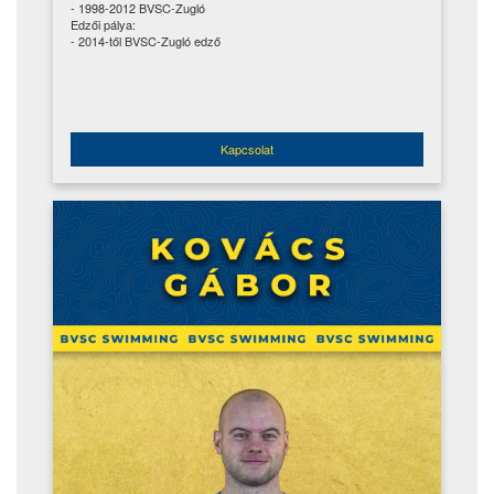
- 1998-2012 BVSC-Zugló
Edzői pálya:
- 2014-től BVSC-Zugló edző
Kapcsolat