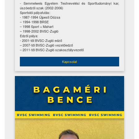
- Semmelweis Egyetem Testnevelési és Sporttudományi kar,
úszóedzői szak (2002-2006)
Sportolói pályafutás:
- 1987-1994 Újpesti Dózsa
– 1994-1998 BRSE
– 1998 Sport + Mahart
– 1998-2002 BVSC-Zugló
Edzői pálya:
- 2001-től BVSC-Zugló edző
– 2007-től BVSC-Zugló vezetőedző
– 2011-től BVSC-Zugló szakosztályvezető
Kapcsolat