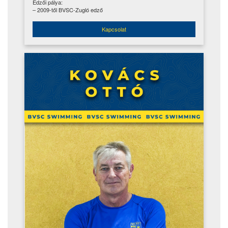
Edzői pálya:
– 2009-től BVSC-Zugló edző
Kapcsolat