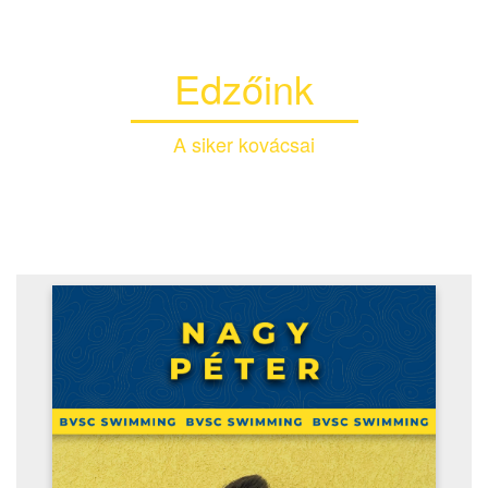
Edzőink
A siker kovácsai