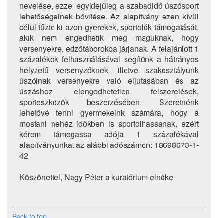
nevelése, ezzel egyidejűleg a szabadidő úszósport
lehetőségeinek bővítése. Az alapítvány ezen kívül
célul tűzte ki azon gyerekek, sportolók támogatását,
akik nem engedhetik meg maguknak, hogy
versenyekre, edzőtáborokba járjanak. A felajánlott 1
százalékok felhasználásával segítünk a hátrányos
helyzetű versenyzőknek, illetve szakosztályunk
úszóinak versenyekre való eljutásában és az
úszáshoz elengedhetetlen felszerelések,
sporteszközök beszerzésében. Szeretnénk
lehetővé tenni gyermekeink számára, hogy a
mostani nehéz időkben is sportolhassanak, ezért
kérem támogassa adója 1 százalékával
alapítványunkat az alábbi adószámon: 18698673-1-
42
Köszönettel, Nagy Péter a kuratórium elnöke
Back to top