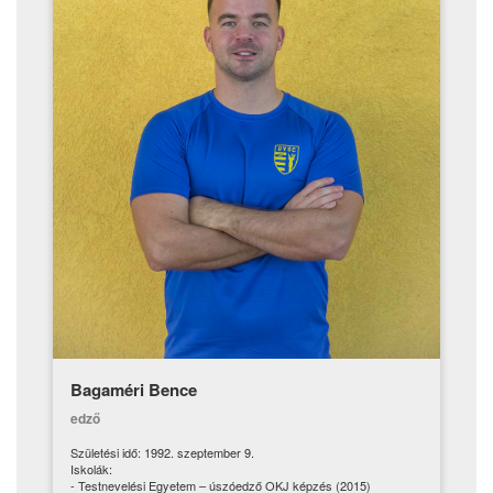
Bagaméri Bence
edző
Születési idő: 1992. szeptember 9.
Iskolák:
- Testnevelési Egyetem – úszóedző OKJ képzés (2015)