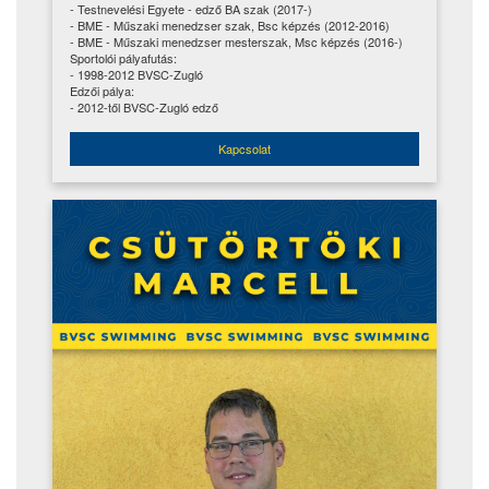
- Testnevelési Egyete - edző BA szak (2017-)
- BME - Műszaki menedzser szak, Bsc képzés (2012-2016)
- BME - Műszaki menedzser mesterszak, Msc képzés (2016-)
Sportolói pályafutás:
- 1998-2012 BVSC-Zugló
Edzői pálya:
- 2012-től BVSC-Zugló edző
Kapcsolat