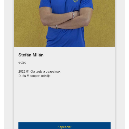
Stefán Milán
edző
2023.01 óta tagja a csapatnak
D, és E csoport edzője
Kapcsolat