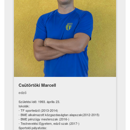
Csütörtöki Marcell
edző
Születési idő: 1993. április 23.
Iskolák:
- TF sportedző (2013-2014)
- BME alkalmazott közgazdaságtan alapszak(2012-2015)
- BME pénzügy mesterszak (2016-)
- Testnevelési Egyetem, edző szak (2017-)
Sportolói pályafutás: