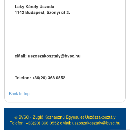
Laky Károly Uszoda
1142 Budapest, Szőnyi út 2.
eMail: uszoszakosztaly@bvsc.hu
Telefon: +36(20) 368 0552
Back to top
© BVSC - Zugló Közhasznú Egyesület Úszószakosztály
Telefon: +36(20) 368 0552 eMail: uszoszakosztaly@bvsc.hu