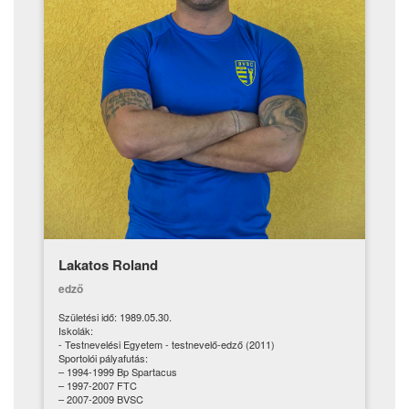
Lakatos Roland
edző
Születési idő: 1989.05.30.
Iskolák:
- Testnevelési Egyetem - testnevelő-edző (2011)
Sportolói pályafutás:
– 1994-1999 Bp Spartacus
– 1997-2007 FTC
– 2007-2009 BVSC